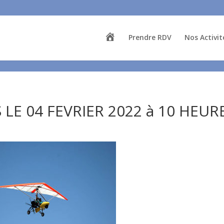
A
Prendre RDV
Nos Activit
c
c
u
e
i
l
LE 04 FEVRIER 2022 à 10 HEUR