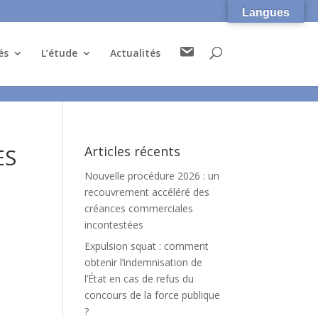
Langues
C
és
L’étude
Actualités
o
n
t
a
c
t
ES
Articles récents
Nouvelle procédure 2026 : un
recouvrement accéléré des
créances commerciales
incontestées
Expulsion squat : comment
obtenir l’indemnisation de
l’État en cas de refus du
concours de la force publique
?