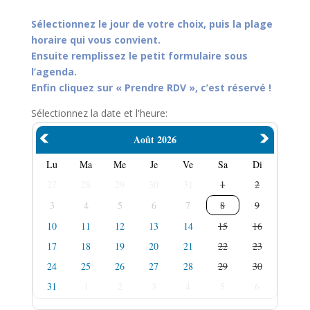
Sélectionnez le jour de votre choix, puis la plage
horaire qui vous convient.
Ensuite remplissez le petit formulaire sous
l’agenda.
Enfin cliquez sur « Prendre RDV », c’est réservé !
Sélectionnez la date et l'heure:
Août 2026
Lu
Ma
Me
Je
Ve
Sa
Di
27
28
29
30
31
1
2
3
4
5
6
7
8
9
10
11
12
13
14
15
16
17
18
19
20
21
22
23
24
25
26
27
28
29
30
31
1
2
3
4
5
6