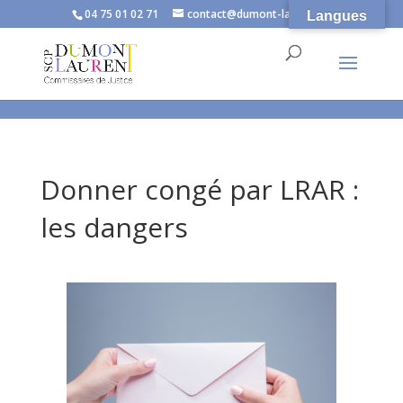
}
04 75 01 02 71
contact@dumont-laurent.fr
Langues
Donner congé par LRAR :
les dangers